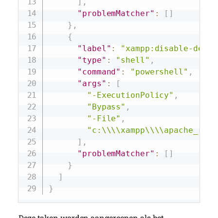
]
,
"problemMatcher"
:
[
]
}
,
{
"label"
:
"xampp:disable-debug
"type"
:
"shell"
,
"command"
:
"powershell"
,
"args"
:
[
"-ExecutionPolicy"
,
"Bypass"
,
"-File"
,
"c:\\\\xampp\\\\apache_rest
]
,
"problemMatcher"
:
[
]
}
]
}
Deze taken worden aangeroepen als het