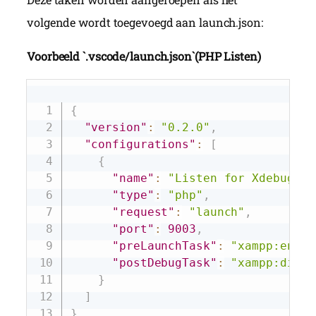
volgende wordt toegevoegd aan launch.json:
Voorbeeld `.vscode/launch.json`(PHP Listen)
Copy
{
"version"
:
"0.2.0"
,
"configurations"
:
[
{
"name"
:
"Listen for Xdebug"
,
"type"
:
"php"
,
"request"
:
"launch"
,
"port"
:
9003
,
"preLaunchTask"
:
"xampp:enabl
"postDebugTask"
:
"xampp:disab
}
]
}