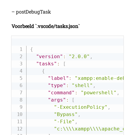
– postDebugTask
Voorbeeld `.vscode/tasks.json`
Copy
{
"version"
:
"2.0.0"
,
"tasks"
:
[
{
"label"
:
"xampp:enable-debug"
"type"
:
"shell"
,
"command"
:
"powershell"
,
"args"
:
[
"-ExecutionPolicy"
,
"Bypass"
,
"-File"
,
"c:\\\\xampp\\\\apache_debu