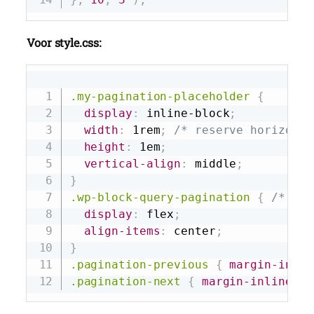
Voor style.css:
Copy
.my-pagination-placeholder
{
display
:
 inline-block
;
width
:
 1rem
;
/* reserve horizonta
height
:
 1em
;
vertical-align
:
 middle
;
}
.wp-block-query-pagination
{
/* ens
display
:
 flex
;
align-items
:
 center
;
}
.pagination-previous
{
margin-inlin
.pagination-next
{
margin-inline-st