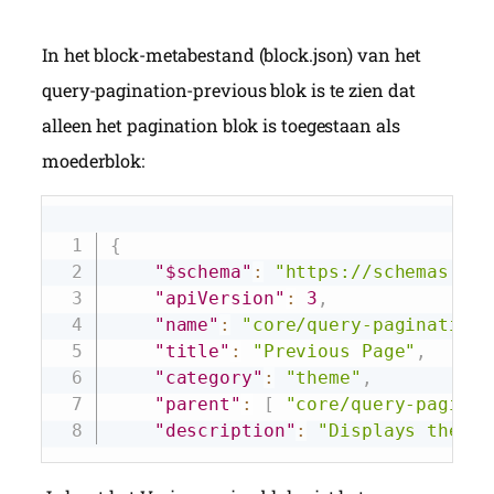
In het
block-metabestand
(block.json) van het
query-pagination-previous blok is te zien dat
alleen het pagination blok is toegestaan als
moederblok:
Copy
{
"$schema"
:
"https://schemas.wp.
"apiVersion"
:
3
,
"name"
:
"core/query-pagination-
"title"
:
"Previous Page"
,
"category"
:
"theme"
,
"parent"
:
[
"core/query-paginat
"description"
:
"Displays the pr