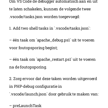
Om VS Code de debugger automatisch aan en uit
te laten schakelen, kunnen de volgende twee
.vscode/tasks.json worden toegevoegd:
1. Add two shell tasks in `.vscode/tasks.json`:
– één taak om `apache_debug.ps1` uit te voeren
voor foutopsporing begint;
– één taak om `apache_restart.ps1` uit te voeren
na de foutopsporing.
2. Zorg ervoor dat deze taken worden uitgevoerd
in PHP-debug configuratie in
`.vscode/launch.json` door gebruik te maken van:
– preLaunchTask