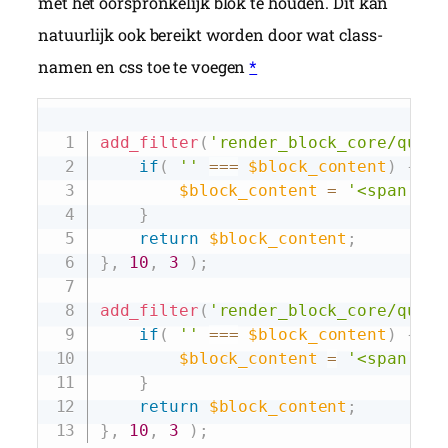
met het oorspronkelijk blok te houden. Dit kan
natuurlijk ook bereikt worden door wat class-
namen en css toe te voegen
*
Copy
add_filter
(
'render_block_core/query
if
(
''
===
$block_content
)
{
$block_content
=
'<span cla
}
return
$block_content
;
}
,
10
,
3
)
;
add_filter
(
'render_block_core/query
if
(
''
===
$block_content
)
{
$block_content
=
'<span cla
}
return
$block_content
;
}
,
10
,
3
)
;