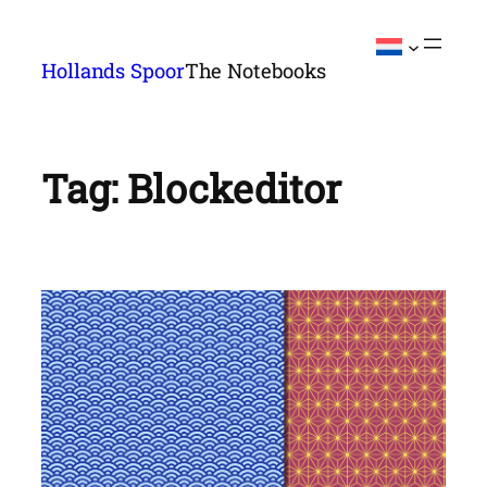
Ga
naar
Hollands Spoor
The Notebooks
de
inhoud
Tag:
Blockeditor