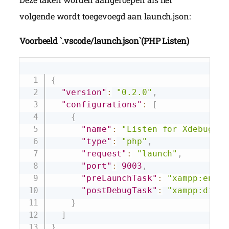
volgende wordt toegevoegd aan launch.json:
Voorbeeld `.vscode/launch.json`(PHP Listen)
Copy
{
"version"
:
"0.2.0"
,
"configurations"
:
[
{
"name"
:
"Listen for Xdebug"
,
"type"
:
"php"
,
"request"
:
"launch"
,
"port"
:
9003
,
"preLaunchTask"
:
"xampp:enabl
"postDebugTask"
:
"xampp:disab
}
]
}