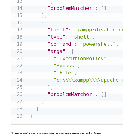
]
,
"problemMatcher"
:
[
]
}
,
{
"label"
:
"xampp:disable-debug
"type"
:
"shell"
,
"command"
:
"powershell"
,
"args"
:
[
"-ExecutionPolicy"
,
"Bypass"
,
"-File"
,
"c:\\\\xampp\\\\apache_rest
]
,
"problemMatcher"
:
[
]
}
]
}
Deze taken worden aangeroepen als het