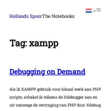
Ga
naar
Hollands Spoor
The Notebooks
de
inhoud
Tag:
xampp
Debugging on Demand
Als ik XAMPP gebruik voor lokaal werk aan PHP
scripts, schakel ik telkens de Xdebugger aan en
uit vanwege de vertraging van PHP door Xdebug.