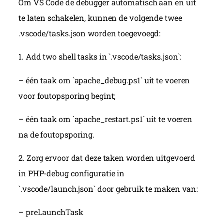
Om VS Code de debugger automatisch aan en uit
te laten schakelen, kunnen de volgende twee
.vscode/tasks.json worden toegevoegd:
1. Add two shell tasks in `.vscode/tasks.json`:
– één taak om `apache_debug.ps1` uit te voeren
voor foutopsporing begint;
– één taak om `apache_restart.ps1` uit te voeren
na de foutopsporing.
2. Zorg ervoor dat deze taken worden uitgevoerd
in PHP-debug configuratie in
`.vscode/launch.json` door gebruik te maken van:
– preLaunchTask