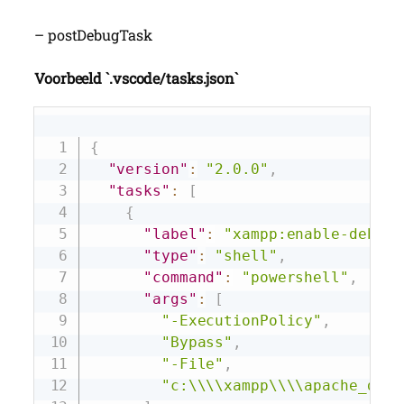
– postDebugTask
Voorbeeld `.vscode/tasks.json`
Copy
{
"version"
:
"2.0.0"
,
"tasks"
:
[
{
"label"
:
"xampp:enable-debug"
"type"
:
"shell"
,
"command"
:
"powershell"
,
"args"
:
[
"-ExecutionPolicy"
,
"Bypass"
,
"-File"
,
"c:\\\\xampp\\\\apache_debu